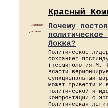
Красный Ком
Почему постоя
Главная
Детали
политическое 
Локка?
Политическое лиде
сохраняет постинд
(терминология М. 
власти верифициру
функциональный ма
может привести к 
политической и ид
конфронтации с Яп
Политическая леги