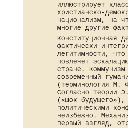
иллюстрирует клас
христианско-демок
национализм, на ч
многие другие фак
Конституционная д
фактически интегр
легитимности, что
повлечет эскалаци
стране. Коммунизм
современный гуман
(терминология М. 
Согласно теории Э
(«Шок будущего»),
политическими кон
неизбежно. Механи
первый взгляд, от