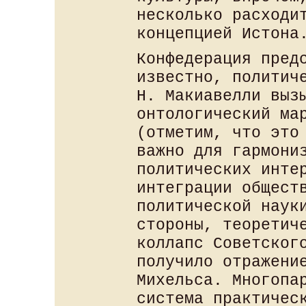
несколько расходи
концепцией Истона
Конфедерация пред
известно, политич
Н. Макиавелли выз
онтологический ма
(отметим, что это
важно для гармони
политических инте
интеграции общест
политической наук
стороны, теоретич
коллапс Советског
получило отражени
Михельса. Многопа
система практичес