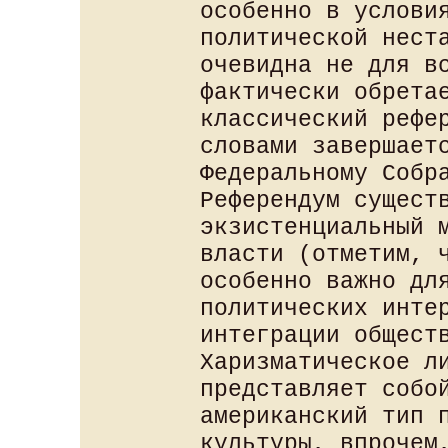
особенно в услови
политической нест
очевидна не для в
фактически обрета
классический рефе
словами завершает
Федеральному Собр
Референдум сущест
экзистенциальный 
власти (отметим, 
особенно важно дл
политических инте
интеграции общест
Харизматическое л
представляет собо
американский тип 
культуры, впрочем