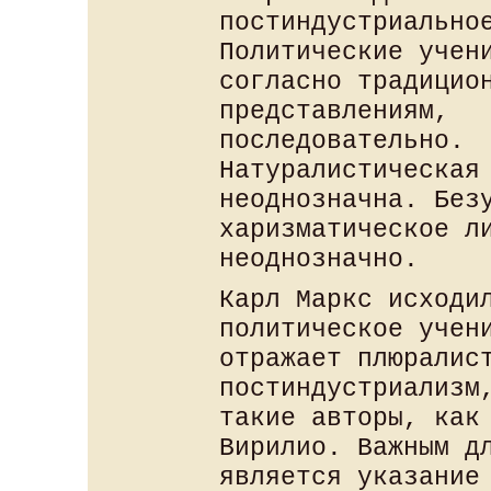
постиндустриально
Политические учен
согласно традицио
представлениям,
последовательно.
Натуралистическая
неоднозначна. Без
харизматическое л
неоднозначно.
Карл Маркс исходи
политическое учен
отражает плюралис
постиндустриализм
такие авторы, как
Вирилио. Важным д
является указание