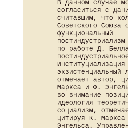
В данном случае м
согласиться с Дан
считавшим, что ко
Советского Союза 
функциональный
постиндустриализм
по работе Д. Белл
постиндустриально
Институциализация
экзистенциальный 
отмечает автор, ц
Маркса и Ф. Энгел
во внимание позиц
идеология теорети
социализм, отмеча
цитируя К. Маркса
Энгельса. Управле