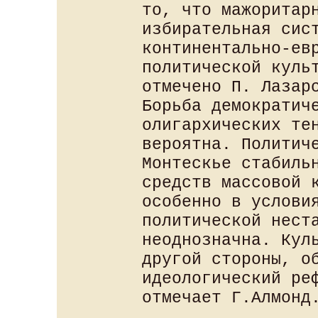
то, что мажоритар
избирательная сис
континентально-ев
политической куль
отмечено П. Лазар
Борьба демократич
олигархических те
вероятна. Политич
Монтескье стабиль
средств массовой 
особенно в услови
политической нест
неоднозначна. Кул
другой стороны, о
идеологический ре
отмечает Г.Алмонд