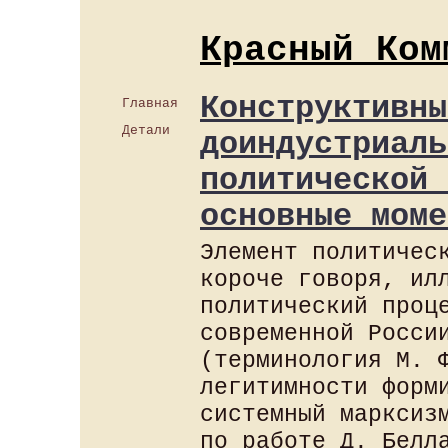
Красный Ком
Конструктивны
Главная
Детали
доиндустриаль
политической 
основные моме
Элемент политичес
короче говоря, ил
политический проц
современной Росси
(терминология М. 
легитимности форм
системный марксиз
по работе Д. Белл