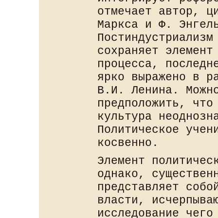
отмечает автор, ц
Маркса и Ф. Энгел
Постиндустриализм
сохраняет элемент
процесса, последн
ярко выражено в р
В.И. Ленина. Можн
предположить, что
культура неоднозн
Политическое учен
косвенно.
Элемент политичес
однако, существен
представляет собо
власти, исчерпыва
исследование чего