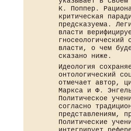
указывает в своем
К. Поппер. Рацион
критическая парад
предсказуема. Лег
власти верифициру
гносеологический 
власти, о чем буд
сказано ниже.
Идеология сохраня
онтологический со
отмечает автор, ц
Маркса и Ф. Энгел
Политическое учен
согласно традицио
представлениям, п
Политические учен
интегрирует рефер