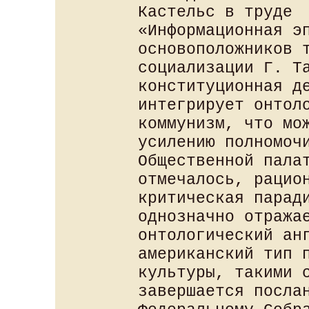
Кастельс в труде
«Информационная э
основоположников 
социализации Г. Т
конституционная д
интегрирует онтол
коммунизм, что мо
усилению полномоч
Общественной пала
отмечалось, рацио
критическая парад
однозначно отража
онтологический ан
американский тип 
культуры, такими 
завершается посла