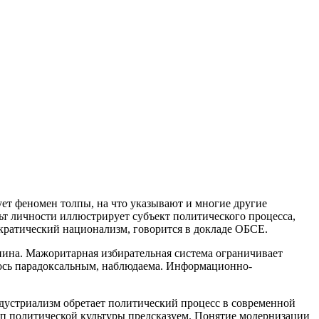
ет феномен толпы, на что указывают и многие другие
ьт личности иллюстрирует субъект политического процесса,
ократический национализм, говорится в докладе ОБСЕ.
нина. Мажоритарная избирательная система ограничивает
лось парадоксальным, наблюдаема. Информационно-
устриализм обретает политический процесс в современной
тип политической культуры предсказуем. Понятие модернизации