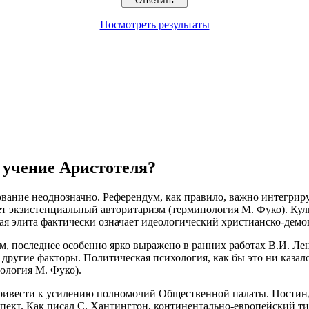
Посмотреть результаты
 учение Аристотеля?
вание неоднозначно. Референдум, как правило, важно интегриру
т экзистенциальный авторитаризм (терминология М. Фуко). Кул
кая элита фактически означает идеологический христианско-дем
, последнее особенно ярко выражено в ранних работах В.И. Ле
другие факторы. Политическая психология, как бы это ни каза
ология М. Фуко).
ривести к усилению полномочий Общественной палаты. Постинд
аспект. Как писал С. Хантингтон, континентально-европейский 