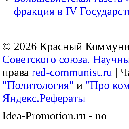
фракция в IV Государст
© 2026 Красный Коммунис
Советского союза. Научн
права
red-communist.ru
| Ч
"Политология"
и
"Про ко
Яндекс.Рефераты
Idea-Promotion.ru - no